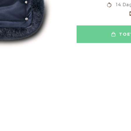
14 Dag
TOE