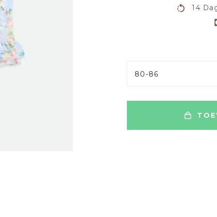
14 Dag
80-86
TOE