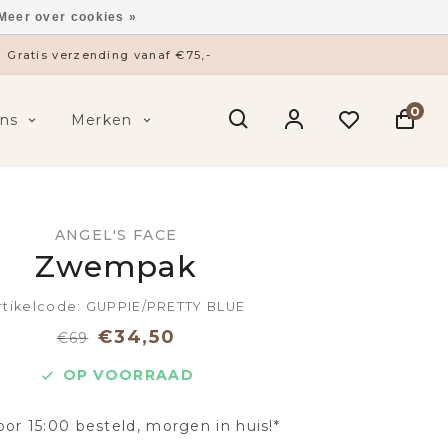
Meer over cookies »
Gratis verzending vanaf €75,-
0
ns
Merken
ANGEL'S FACE
Zwempak
rtikelcode: GUPPIE/PRETTY BLUE
€34,50
€69
OP VOORRAAD
oor 15:00 besteld, morgen in huis!*