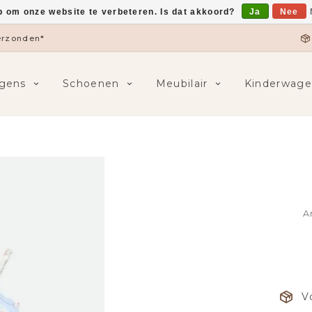
p om onze website te verbeteren. Is dat akkoord?
Ja
Nee
verzonden*
gens
Schoenen
Meubilair
Kinderwage
A
V