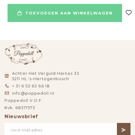
TOEVOEGEN AAN WINKELWAGEN
Achter Het Verguld Harnas 33
5211 HL 's-Hertogenbosch
+ 31 6 53 63 66 18
info@poppedoll.nl
Poppedoll V.O.F.
Kvk: 68317573
Nieuwsbrief