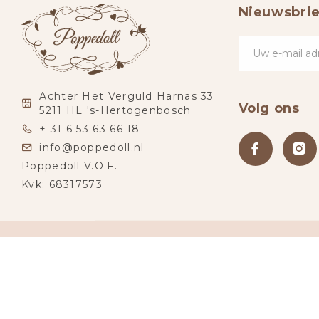
Nieuwsbrie
Achter Het Verguld Harnas 33
Volg ons
5211 HL 's-Hertogenbosch
+ 31 6 53 63 66 18
info@poppedoll.nl
Poppedoll V.O.F.
Kvk: 68317573