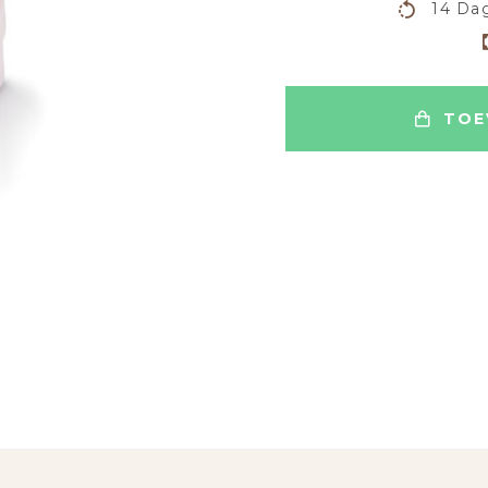
14 Dag
TOE