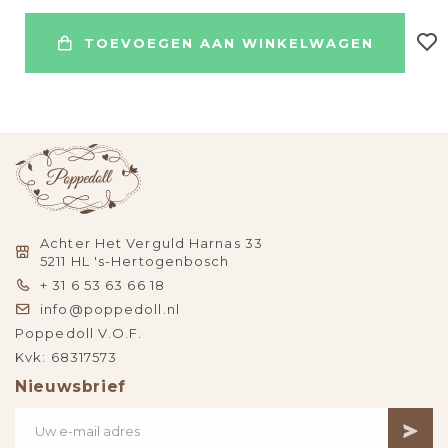
TOEVOEGEN AAN WINKELWAGEN
Achter Het Verguld Harnas 33
5211 HL 's-Hertogenbosch
+ 31 6 53 63 66 18
info@poppedoll.nl
Poppedoll V.O.F.
Kvk: 68317573
Nieuwsbrief