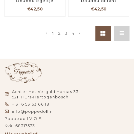
Doudou egeltje
Doudou olifant
€42,50
€42,50
1
2
3
4
Achter Het Verguld Harnas 33
5211 HL 's-Hertogenbosch
+ 31 6 53 63 66 18
info@poppedoll.nl
Poppedoll V.O.F.
Kvk: 68317573