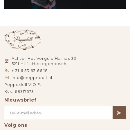
Achter Het Verguld Harnas 33
5211 HL 's-Hertogenbosch
+ 31 6 53 63 66 18
info@poppedoll.nl
Poppedoll V.O.F.
Kvk: 68317573
Nieuwsbrief
Volg ons