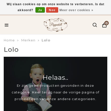
Wij slaan cookies op om onze website te verbeteren. Is dat
akkoord?
Ja
Nee
Meer over cookies »
Voor 15:00 uur besteld, vandaag verzonden*
0
Home
Merken
Lolo
Lolo
Helaas..
Er zijn geen producten gevonden in deze
categorie. Keer terug naar de vorige pagina of
probeer een van onze andere categorieën.