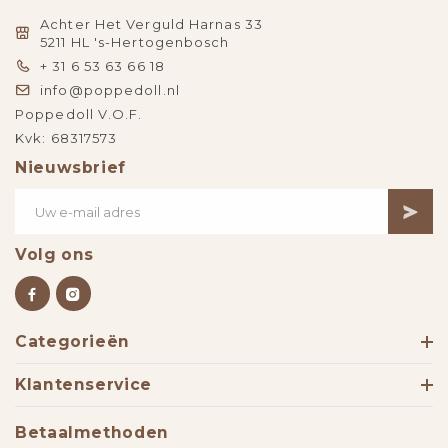
Achter Het Verguld Harnas 33
5211 HL 's-Hertogenbosch
+ 31 6 53 63 66 18
info@poppedoll.nl
Poppedoll V.O.F.
Kvk: 68317573
Nieuwsbrief
Volg ons
Categorieën
Klantenservice
Betaalmethoden