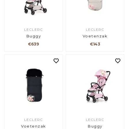
LECLERC
LECLERC
Buggy
Voetenzak
€639
€143
LECLERC
LECLERC
Voetenzak
Buggy