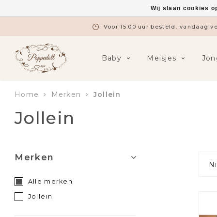
Wij slaan cookies o
Gratis verzending vanaf €7
Baby
Meisjes
Jon
Home
Merken
Jollein
Jollein
Merken
N
Alle merken
Jollein