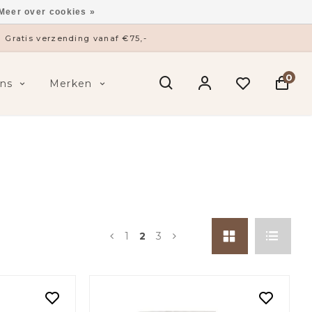
Meer over cookies »
ysieke winkel in ’s-Hertogenbosch
0
ns
Merken
1
2
3