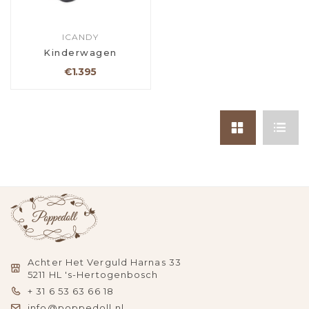
ICANDY
Kinderwagen
€1.395
Achter Het Verguld Harnas 33
5211 HL 's-Hertogenbosch
+ 31 6 53 63 66 18
info@poppedoll.nl