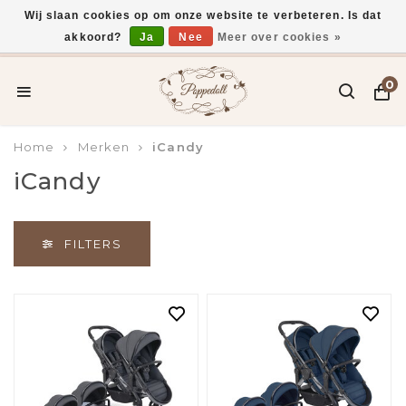
Wij slaan cookies op om onze website te verbeteren. Is dat
akkoord?
Ja
Nee
Meer over cookies »
Voor 15:00 uur besteld, vandaag verzonden*
0
Home
Merken
iCandy
iCandy
FILTERS