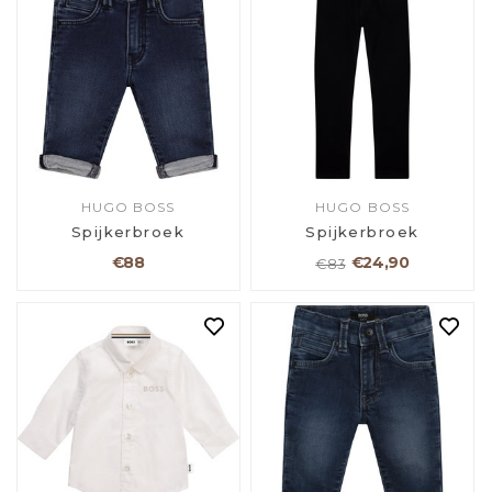
HUGO BOSS
HUGO BOSS
Spijkerbroek
Spijkerbroek
€88
€24,90
€83