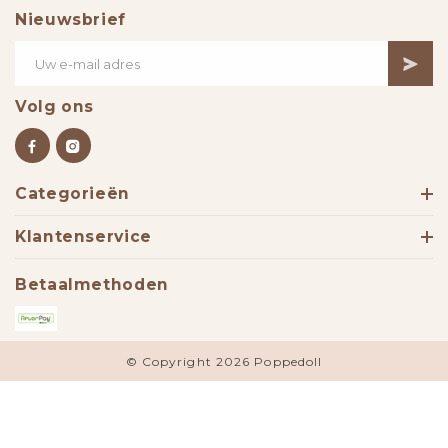
Nieuwsbrief
Volg ons
Categorieën
Klantenservice
Betaalmethoden
© Copyright 2026 Poppedoll