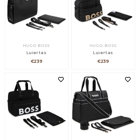
HUGO BOSS
HUGO BOSS
Luiertas
Luiertas
€239
€239