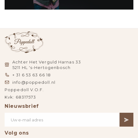
Achter Het Verguld Harnas 33
5211 HL 's-Hertogenbosch
+ 31 6 53 63 66 18
info@poppedoll.nl
Poppedoll V.O.F.
Kvk: 68317573
Nieuwsbrief
Volg ons