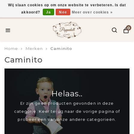
Wij slaan cookies op om onze website te verbeteren. Is dat
akkoord?
Ja
Nee
Meer over cookies »
Voor 15:00 uur besteld, vandaag verzonden*
0
Home
Merken
Caminito
Caminito
Helaas..
Er zijn geen producten gevonden in deze
categorie. Keer terug naar de vorige pagina of
probeer een van onze andere categorieën.