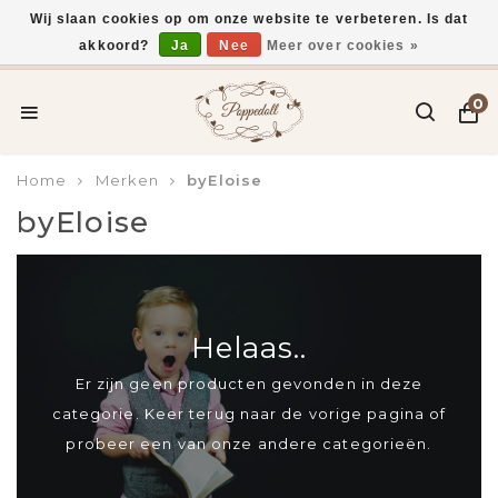
Wij slaan cookies op om onze website te verbeteren. Is dat
akkoord?
Ja
Nee
Meer over cookies »
Voor 15:00 uur besteld, vandaag verzonden*
0
Home
Merken
byEloise
byEloise
Helaas..
Er zijn geen producten gevonden in deze
categorie. Keer terug naar de vorige pagina of
probeer een van onze andere categorieën.