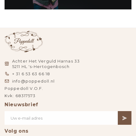
Achter Het Verguld Harnas 33
5211 HL 's-Hertogenbosch
+ 31 6 53 63 66 18
info@poppedoll.nl
Poppedoll V.O.F.
Kvk: 68317573
Nieuwsbrief
Volg ons