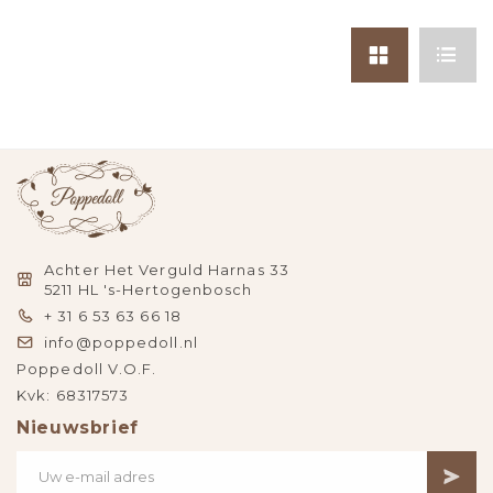
Achter Het Verguld Harnas 33
5211 HL 's-Hertogenbosch
+ 31 6 53 63 66 18
info@poppedoll.nl
Poppedoll V.O.F.
Kvk: 68317573
Nieuwsbrief