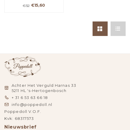
€15,60
€52
Achter Het Verguld Harnas 33
5211 HL 's-Hertogenbosch
+ 31 6 53 63 66 18
info@poppedoll.nl
Poppedoll V.O.F.
Kvk: 68317573
Nieuwsbrief