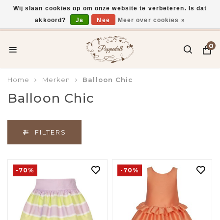
Wij slaan cookies op om onze website te verbeteren. Is dat
akkoord?
Ja
Nee
Meer over cookies »
Voor 15:00 uur besteld, vandaag verzonden*
0
Home
Merken
Balloon Chic
Balloon Chic
FILTERS
-70%
-70%