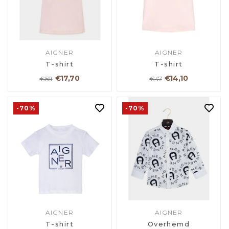
AIGNER
AIGNER
T-shirt
T-shirt
€17,70
€14,10
€59
€47
-70%
-70%
AIGNER
AIGNER
T-shirt
Overhemd