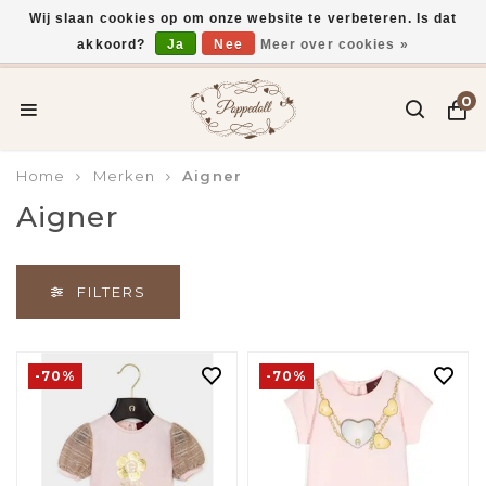
Wij slaan cookies op om onze website te verbeteren. Is dat
akkoord?
Ja
Nee
Meer over cookies »
Voor 15:00 uur besteld, vandaag verzonden*
0
Home
Merken
Aigner
Aigner
FILTERS
-70%
-70%