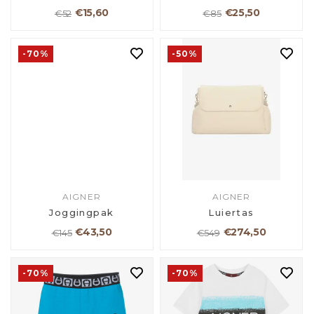
€15,60
€25,50
€52
€85
-70%
-50%
AIGNER
AIGNER
Joggingpak
Luiertas
€43,50
€274,50
€145
€549
-70%
-70%