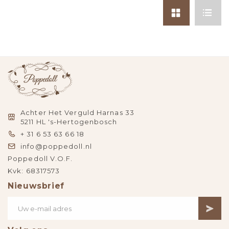
Achter Het Verguld Harnas 33
5211 HL 's-Hertogenbosch
+ 31 6 53 63 66 18
info@poppedoll.nl
Poppedoll V.O.F.
Kvk: 68317573
Nieuwsbrief