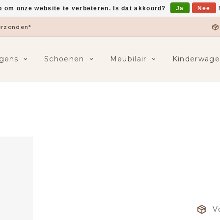
p om onze website te verbeteren. Is dat akkoord?
Ja
Nee
verzonden*
gens
Schoenen
Meubilair
Kinderwage
V