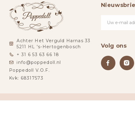
Nieuwsbrie
Achter Het Verguld Harnas 33
Volg ons
5211 HL 's-Hertogenbosch
+ 31 6 53 63 66 18
info@poppedoll.nl
Poppedoll V.O.F.
Kvk: 68317573