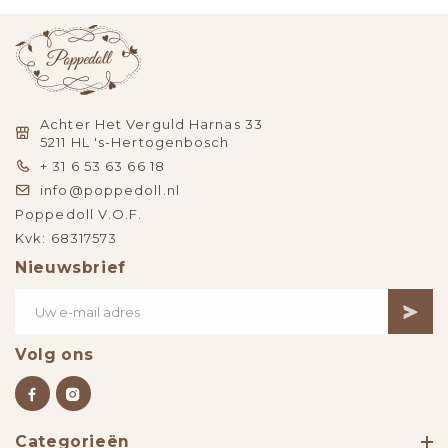
Achter Het Verguld Harnas 33
5211 HL 's-Hertogenbosch
+ 31 6 53 63 66 18
info@poppedoll.nl
Poppedoll V.O.F.
Kvk: 68317573
Nieuwsbrief
Volg ons
Categorieën