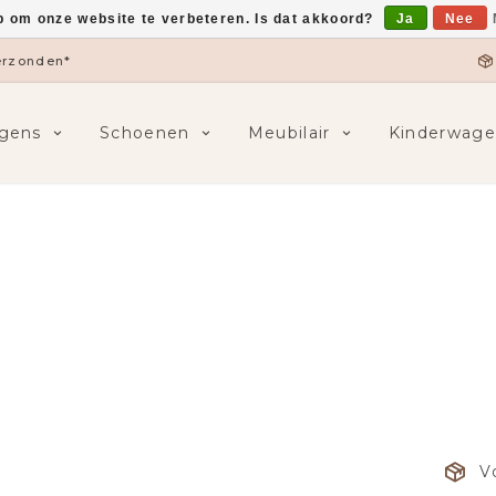
p om onze website te verbeteren. Is dat akkoord?
Ja
Nee
verzonden*
gens
Schoenen
Meubilair
Kinderwage
V