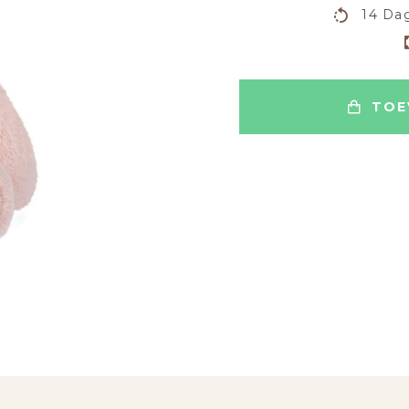
14 Dag
TOE