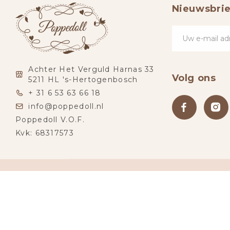
Nieuwsbrie
Achter Het Verguld Harnas 33
Volg ons
5211 HL 's-Hertogenbosch
+ 31 6 53 63 66 18
info@poppedoll.nl
Poppedoll V.O.F.
Kvk: 68317573