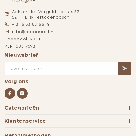
Achter Het Verguld Harnas 33
5211 HL 's-Hertogenbosch
+ 31 6 53 63 66 18
info@poppedoll.nl
Poppedoll V.O.F.
Kvk: 68317573
Nieuwsbrief
Volg ons
Categorieën
Klantenservice
Betaalmethoden