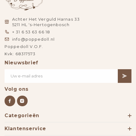
Achter Het Verguld Harnas 33
5211 HL 's-Hertogenbosch
+ 31 6 53 63 66 18
info@poppedoll.nl
Poppedoll V.O.F.
Kvk: 68317573
Nieuwsbrief
Volg ons
Categorieën
Klantenservice