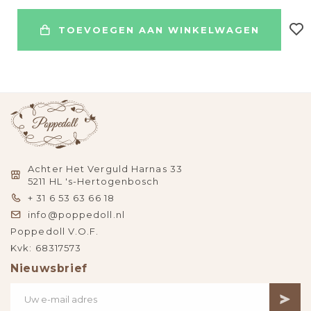
TOEVOEGEN AAN WINKELWAGEN
Achter Het Verguld Harnas 33
5211 HL 's-Hertogenbosch
+ 31 6 53 63 66 18
info@poppedoll.nl
Poppedoll V.O.F.
Kvk: 68317573
Nieuwsbrief