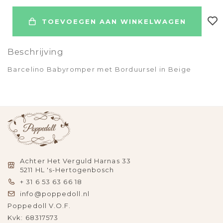
TOEVOEGEN AAN WINKELWAGEN
Beschrijving
Barcelino Babyromper met Borduursel in Beige
Achter Het Verguld Harnas 33
5211 HL 's-Hertogenbosch
+ 31 6 53 63 66 18
info@poppedoll.nl
Poppedoll V.O.F.
Kvk: 68317573