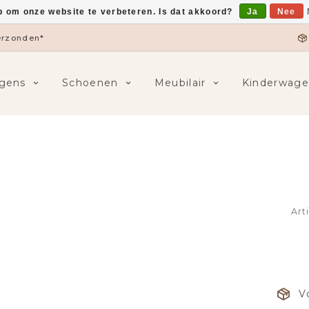
p om onze website te verbeteren. Is dat akkoord?
Ja
Nee
verzonden*
gens
Schoenen
Meubilair
Kinderwage
Art
V