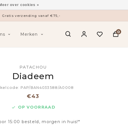
Meer over cookies »
Gratis verzending vanaf €75,-
0
ns
Merken
PATACHOU
Diadeem
ikelcode: PAP/BAN4033588/A0008
€43
OP VOORRAAD
oor 15:00 besteld, morgen in huis!*