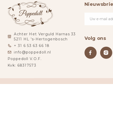
Nieuwsbrie
Achter Het Verguld Harnas 33
Volg ons
5211 HL 's-Hertogenbosch
+ 31 6 53 63 66 18
info@poppedoll.nl
Poppedoll V.O.F.
Kvk: 68317573