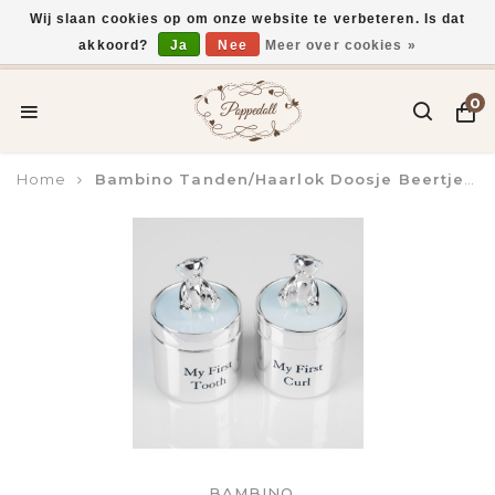
Wij slaan cookies op om onze website te verbeteren. Is dat
akkoord?
Ja
Nee
Meer over cookies »
Voor 15:00 uur besteld, vandaag verzonden*
0
Home
Bambino Tanden/Haarlok Doosje Beertje Blauw
BAMBINO