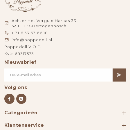
Achter Het Verguld Harnas 33
5211 HL 's-Hertogenbosch
+ 31 6 53 63 66 18
info@poppedoll.nl
Poppedoll V.O.F.
Kvk: 68317573
Nieuwsbrief
Volg ons
Categorieën
Klantenservice