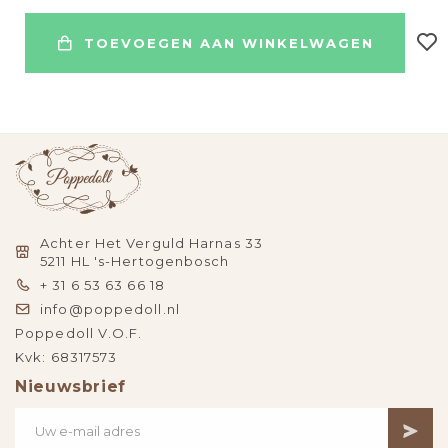
TOEVOEGEN AAN WINKELWAGEN
Achter Het Verguld Harnas 33
5211 HL 's-Hertogenbosch
+ 31 6 53 63 66 18
info@poppedoll.nl
Poppedoll V.O.F.
Kvk: 68317573
Nieuwsbrief