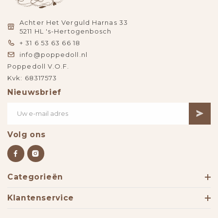
Achter Het Verguld Harnas 33
5211 HL 's-Hertogenbosch
+ 31 6 53 63 66 18
info@poppedoll.nl
Poppedoll V.O.F.
Kvk: 68317573
Nieuwsbrief
Volg ons
Categorieën
Klantenservice