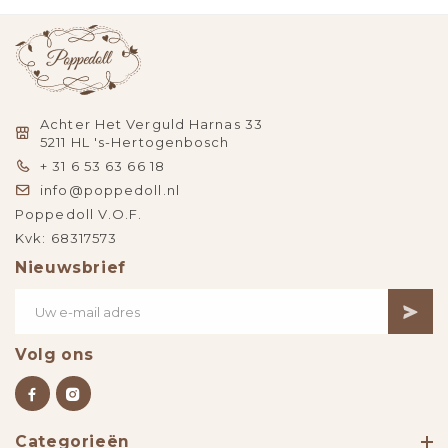
Achter Het Verguld Harnas 33
5211 HL 's-Hertogenbosch
+ 31 6 53 63 66 18
info@poppedoll.nl
Poppedoll V.O.F.
Kvk: 68317573
Nieuwsbrief
Volg ons
Categorieën