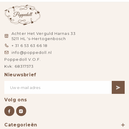
Achter Het Verguld Harnas 33
5211 HL 's-Hertogenbosch
+ 31 6 53 63 66 18
info@poppedoll.nl
Poppedoll V.O.F.
Kvk: 68317573
Nieuwsbrief
Volg ons
Categorieën