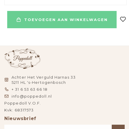
TOEVOEGEN AAN WINKELWAGEN
Achter Het Verguld Harnas 33
5211 HL 's-Hertogenbosch
+ 31 6 53 63 66 18
info@poppedoll.nl
Poppedoll V.O.F.
Kvk: 68317573
Nieuwsbrief