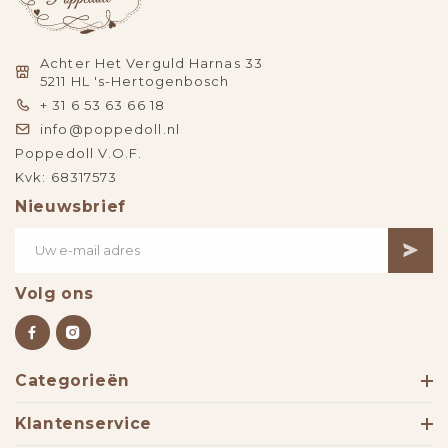
Achter Het Verguld Harnas 33
5211 HL 's-Hertogenbosch
+ 31 6 53 63 66 18
info@poppedoll.nl
Poppedoll V.O.F.
Kvk: 68317573
Nieuwsbrief
Volg ons
Categorieën
Klantenservice