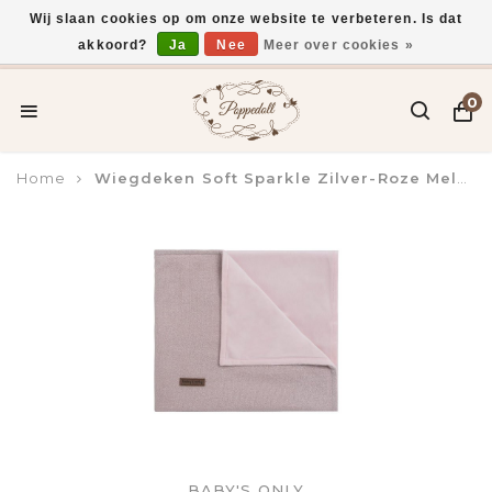
Wij slaan cookies op om onze website te verbeteren. Is dat
akkoord?
Ja
Nee
Meer over cookies »
Voor 15:00 uur besteld, vandaag verzonden*
0
Home
Wiegdeken Soft Sparkle Zilver-Roze Melee
BABY'S ONLY