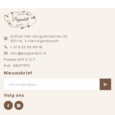
Achter Het Verguld Harnas 33
5211 HL 's-Hertogenbosch
+ 31 6 53 63 66 18
info@poppedoll.nl
Poppedoll V.O.F.
Kvk: 68317573
Nieuwsbrief
Volg ons