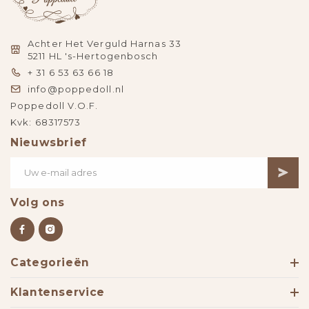
Achter Het Verguld Harnas 33
5211 HL 's-Hertogenbosch
+ 31 6 53 63 66 18
info@poppedoll.nl
Poppedoll V.O.F.
Kvk: 68317573
Nieuwsbrief
Volg ons
Categorieën
Klantenservice