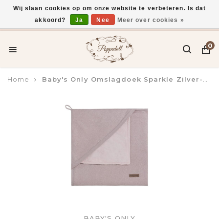
Wij slaan cookies op om onze website te verbeteren. Is dat
akkoord?
Ja
Nee
Meer over cookies »
Voor 15:00 uur besteld, vandaag verzonden*
0
Home
Baby's Only Omslagdoek Sparkle Zilver-Roze Melee
BABY'S ONLY