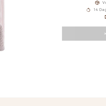
V
14 Dag