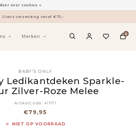
Meer over cookies »
Gratis verzending vanaf €75,-
0
ns
Merken
BABY'S ONLY
y Ledikantdeken Sparkle-
ur Zilver-Roze Melee
Artikelcode: 411171
€79,95
NIET OP VOORRAAD