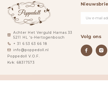
Nieuwsbrie
Achter Het Verguld Harnas 33
Volg ons
5211 HL 's-Hertogenbosch
+ 31 6 53 63 66 18
info@poppedoll.nl
Poppedoll V.O.F.
Kvk: 68317573