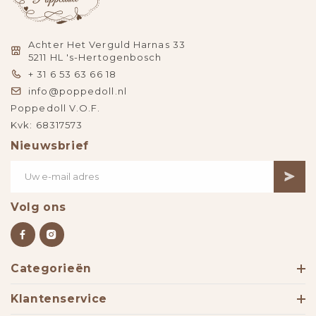
Achter Het Verguld Harnas 33
5211 HL 's-Hertogenbosch
+ 31 6 53 63 66 18
info@poppedoll.nl
Poppedoll V.O.F.
Kvk: 68317573
Nieuwsbrief
Volg ons
Categorieën
Klantenservice