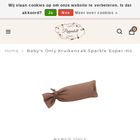
Wij slaan cookies op om onze website te verbeteren. Is dat
akkoord?
Ja
Nee
Meer over cookies »
Voor 15:00 uur besteld, vandaag verzonden*
0
Home
Baby's Only Kruikenzak Sparkle Koper-Honey Melee
BABY'S ONLY