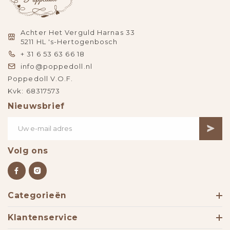
Achter Het Verguld Harnas 33
5211 HL 's-Hertogenbosch
+ 31 6 53 63 66 18
info@poppedoll.nl
Poppedoll V.O.F.
Kvk: 68317573
Nieuwsbrief
Volg ons
Categorieën
Klantenservice