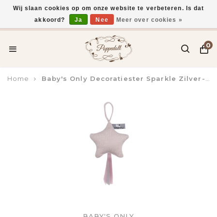
Wij slaan cookies op om onze website te verbeteren. Is dat
akkoord?
Ja
Nee
Meer over cookies »
Voor 15:00 uur besteld, vandaag verzonden*
0
Home
Baby's Only Decoratiester Sparkle Zilver-Roze Melee
BABY'S ONLY