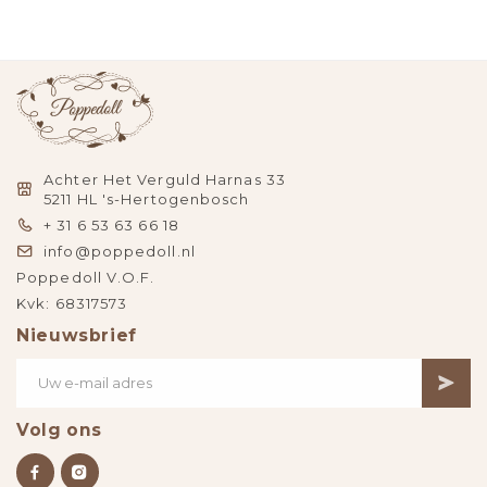
Achter Het Verguld Harnas 33
5211 HL 's-Hertogenbosch
+ 31 6 53 63 66 18
info@poppedoll.nl
Poppedoll V.O.F.
Kvk: 68317573
Nieuwsbrief
Volg ons