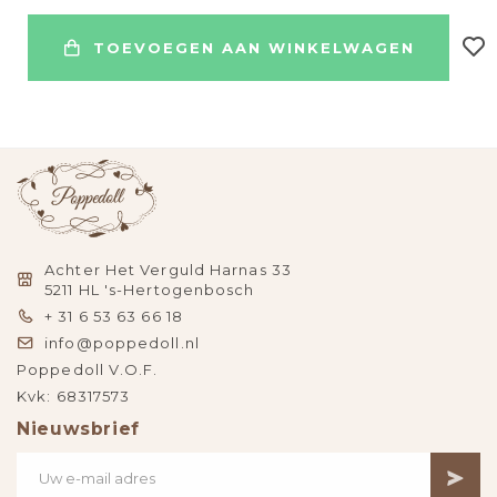
TOEVOEGEN AAN WINKELWAGEN
Achter Het Verguld Harnas 33
5211 HL 's-Hertogenbosch
+ 31 6 53 63 66 18
info@poppedoll.nl
Poppedoll V.O.F.
Kvk: 68317573
Nieuwsbrief