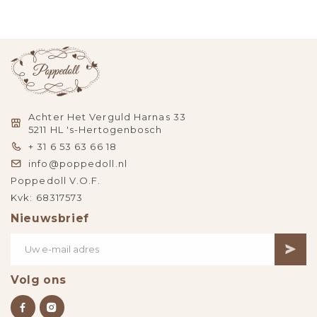
Achter Het Verguld Harnas 33
5211 HL 's-Hertogenbosch
+ 31 6 53 63 66 18
info@poppedoll.nl
Poppedoll V.O.F.
Kvk: 68317573
Nieuwsbrief
Volg ons