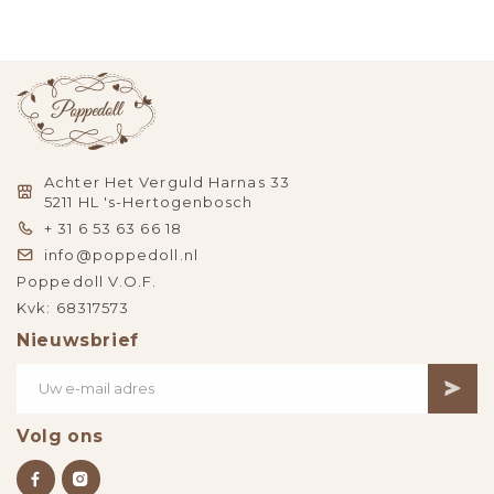
Achter Het Verguld Harnas 33
5211 HL 's-Hertogenbosch
+ 31 6 53 63 66 18
info@poppedoll.nl
Poppedoll V.O.F.
Kvk: 68317573
Nieuwsbrief
Volg ons