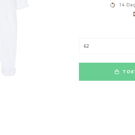
14 Dag
62
TOE