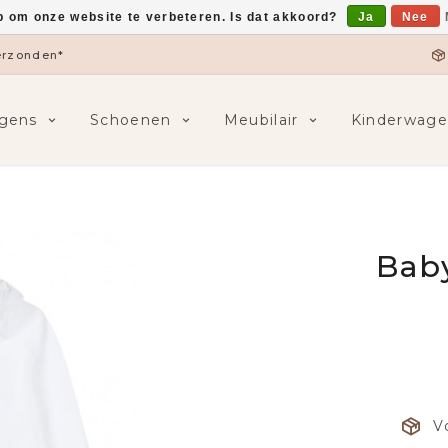
p om onze website te verbeteren. Is dat akkoord?
Ja
Nee
verzonden*
gens
Schoenen
Meubilair
Kinderwage
Baby
V