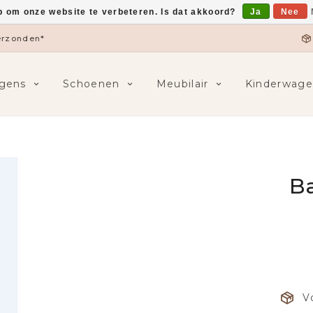
p om onze website te verbeteren. Is dat akkoord?
Ja
Nee
verzonden*
gens
Schoenen
Meubilair
Kinderwage
Ba
V