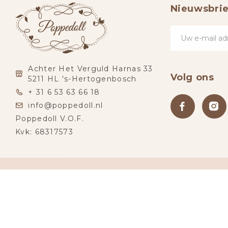
Nieuwsbrie
Achter Het Verguld Harnas 33
Volg ons
5211 HL 's-Hertogenbosch
+ 31 6 53 63 66 18
info@poppedoll.nl
Poppedoll V.O.F.
Kvk: 68317573