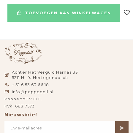
TOEVOEGEN AAN WINKELWAGEN
Achter Het Verguld Harnas 33
5211 HL 's-Hertogenbosch
+ 31 6 53 63 66 18
info@poppedoll.nl
Poppedoll V.O.F.
Kvk: 68317573
Nieuwsbrief