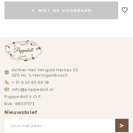
NIET OP VOORRAAD
Achter Het Verguld Harnas 33
5211 HL 's-Hertogenbosch
+ 31 6 53 63 66 18
info@poppedoll.nl
Poppedoll V.O.F.
Kvk: 68317573
Nieuwsbrief