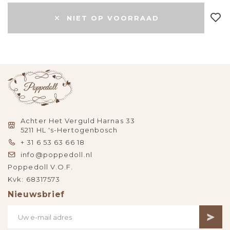
NIET OP VOORRAAD
Achter Het Verguld Harnas 33
5211 HL 's-Hertogenbosch
+ 31 6 53 63 66 18
info@poppedoll.nl
Poppedoll V.O.F.
Kvk: 68317573
Nieuwsbrief