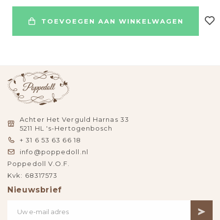
TOEVOEGEN AAN WINKELWAGEN
Achter Het Verguld Harnas 33
5211 HL 's-Hertogenbosch
+ 31 6 53 63 66 18
info@poppedoll.nl
Poppedoll V.O.F.
Kvk: 68317573
Nieuwsbrief