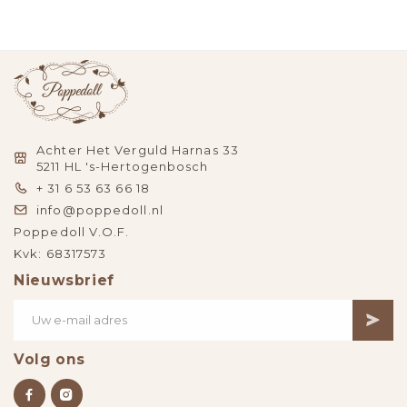
Achter Het Verguld Harnas 33
5211 HL 's-Hertogenbosch
+ 31 6 53 63 66 18
info@poppedoll.nl
Poppedoll V.O.F.
Kvk: 68317573
Nieuwsbrief
Volg ons