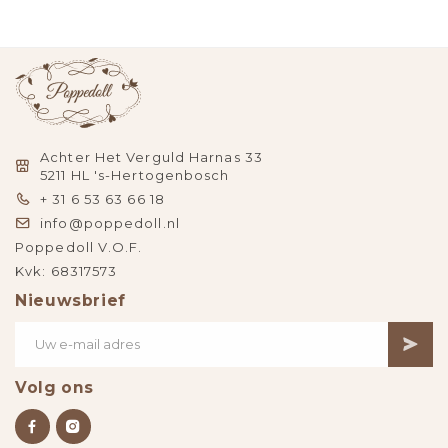
Achter Het Verguld Harnas 33
5211 HL 's-Hertogenbosch
+ 31 6 53 63 66 18
info@poppedoll.nl
Poppedoll V.O.F.
Kvk: 68317573
Nieuwsbrief
Volg ons