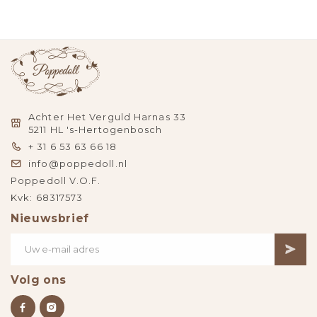
Achter Het Verguld Harnas 33
5211 HL 's-Hertogenbosch
+ 31 6 53 63 66 18
info@poppedoll.nl
Poppedoll V.O.F.
Kvk: 68317573
Nieuwsbrief
Volg ons