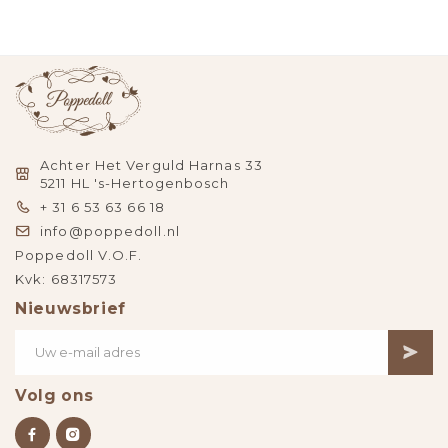
Achter Het Verguld Harnas 33
5211 HL 's-Hertogenbosch
+ 31 6 53 63 66 18
info@poppedoll.nl
Poppedoll V.O.F.
Kvk: 68317573
Nieuwsbrief
Volg ons